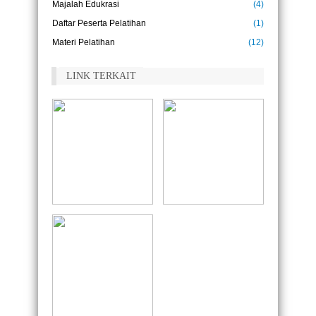
selamanya.
Majalah Edukrasi
(4)
(Mahatma Gandhi)
Daftar Peserta Pelatihan
(1)
Pendidikan adalah tiket ke masa depan, hari
Materi Pelatihan
(12)
esok dimiliki oleh orang-orang yang
mempersiapkan dirinyasejak hari ini.
(Malcolm X)
LINK TERKAIT
Pendidikan bukanlah persiapan untuk hidup,
pendidikan adalah kehidupan itu sendiri.
(John Dewey)
Buku adalah jendela kehidupan. Buku
adalah sahabat orang yang suka membaca.
Buku yang baik laksana sahabat karib . Buku
dan sahabat, sebaiknya sedikit tetapi baik .
Buku adalah pengusung peradaban.
(Rizal Faizal)
Kurikulum berubah, tidak otomatis kualitas
pendidikan meningkat. Namun, jika kualitas
guru meningkat, kualitas pendidikan pasti
meningkat, itu kuncinya.
(Anies Baswedan)