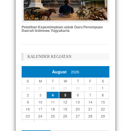
Pelatihan Kepemimpinan untuk Guru Perempuan
Pelatiha
Daerah Istimewa Yogyakarta
Provinsi 
KALENDER KEGIATAN
August
2026
S
M
T
W
T
F
S
26
27
28
29
30
31
1
2
3
4
5
6
7
8
9
10
11
12
13
14
15
16
17
18
19
20
21
22
23
24
25
26
27
28
29
30
31
1
2
3
4
5